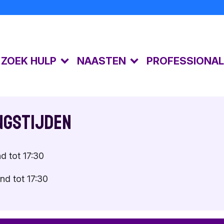
K ZOEK HULP
NAASTEN
PROFESSIONA
Kijkgedrag
Lotgenoten
Gespreksvoering
Kindermisbruik
De gevolgen
Risicosignalen
ngstijden
Toolkit
Emoties
Gespecialiseerde 
Naastenforum
Suïciderisico
d tot 17:30
Samen praten
Eigen emoties
nd tot 17:30
Toolkit
Toolkit