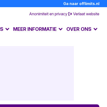
Ga naar offlimits.nl
Anonimiteit en privacy
Verlaat website
LS
MEER INFORMATIE
OVER ONS
FAQ's
Contact en openingstijden
Dagboek van een partner
Over de preventielijn
hulp
Ervaringsverhalen
Andere hulpverlening
Achtergrondinformatie
Huisregels
Terminologie
Doe mee