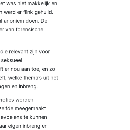
et was niet makkelijk en
 werd er flink gehuild.
haal anoniem doen. De
r van forensische
ie relevant zijn voor
t seksueel
ft er nou aan toe, en zo
t, welke thema’s uit het
agen en inbreng.
emoties worden
etzelfde meegemaakt
 gevoelens te kunnen
aar eigen inbreng en