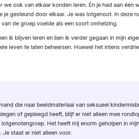
 we ook van elkaar konden leren. Én je had aan één 
de je gesteund door elkaar. Je was lotgenoot. In deze
e van de groep voelde als een soort omhelzing.
n ik blijven leren en ben ik verder gegaan in mijn eige
hele leven te laten beheersen. Hoewel het intens verdriet
mand die naar beeldmateriaal van seksueel kindermisbru
plegen of gepleegd heeft, blijf er niet alleen mee rondl
de lotgenotengroep. Het heeft mij enorm geholpen in mi
. Je staat er niet alleen voor.