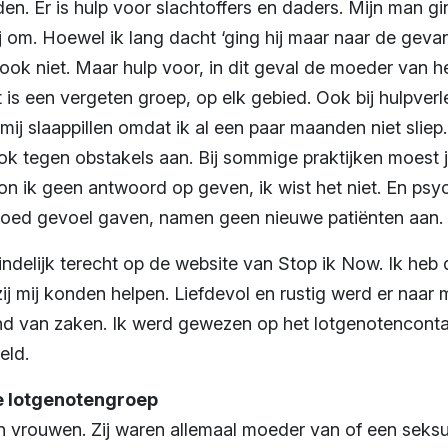
nden. Er is hulp voor slachtoffers en daders. Mijn man g
blij om. Hoewel ik lang dacht ‘ging hij maar naar de geva
 ook niet. Maar hulp voor, in dit geval de moeder van het
 is een vergeten groep, op elk gebied. Ook bij hulpverl
mij slaappillen omdat ik al een paar maanden niet sliep
ok tegen obstakels aan. Bij sommige praktijken moest j
n ik geen antwoord op geven, ik wist het niet. En psy
goed gevoel gaven, namen geen nieuwe patiënten aan.
indelijk terecht op de website van Stop ik Now. Ik heb d
j mij konden helpen. Liefdevol en rustig werd er naar m
d van zaken. Ik werd gewezen op het lotgenotencontac
eld.
e lotgenotengroep
en vrouwen. Zij waren allemaal moeder van of een seksue