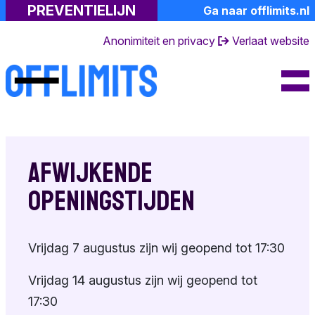
PREVENTIELIJN
Ga naar offlimits.nl
Professionals
Kindermisbruik
Lotgenoten
Anonimiteit en privacy
Verlaat website
Meer informatie
Toolkit
De gevolgen
Gespreksvoering
Over ons
Emoties
Risicosignalen
FAQ's
Naastenforum
Gespecialiseerde
Dagboek van een
Contact en
hulp
partner
openingstijden
Samen praten
Afwijkende
Suïciderisico
Ervaringsverhalen
Over de
Toolkit
openingstijden
preventielijn
Eigen emoties
Achtergrondinformati
Andere
Toolkit
Terminologie
Vrijdag 7 augustus zijn wij geopend tot 17:30
hulpverlening
Doe mee
Vrijdag 14 augustus zijn wij geopend tot
17:30
Huisregels