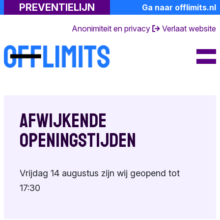
PREVENTIELIJN
Ga naar offlimits.nl
Professionals
Kindermisbruik
Lotgenoten
Anonimiteit en privacy
Verlaat website
Meer informatie
Toolkit
De gevolgen
Gespreksvoering
Over ons
Emoties
Risicosignalen
FAQ's
Naastenforum
Gespecialiseerde
Dagboek van een
Contact en
hulp
partner
openingstijden
Samen praten
Afwijkende
Suïciderisico
Ervaringsverhalen
Over de
Toolkit
openingstijden
preventielijn
Eigen emoties
Achtergrondinformati
Andere
Toolkit
Terminologie
Vrijdag 14 augustus zijn wij geopend tot
hulpverlening
17:30
Doe mee
Huisregels