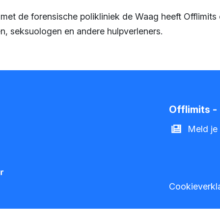
et de forensische polikliniek de Waag heeft Offlimits
ken, seksuologen en andere hulpverleners.
Offlimits 
Meld je
Cookieverkl