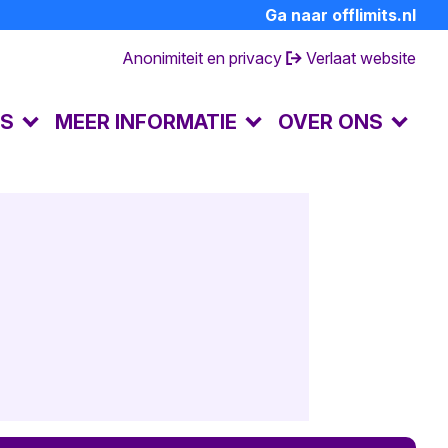
Ga naar offlimits.nl
Anonimiteit en privacy
Verlaat website
LS
MEER INFORMATIE
OVER ONS
FAQ's
Contact en openingstijden
Dagboek van een partner
Over de preventielijn
hulp
Ervaringsverhalen
Andere hulpverlening
Achtergrondinformatie
Huisregels
Terminologie
Doe mee