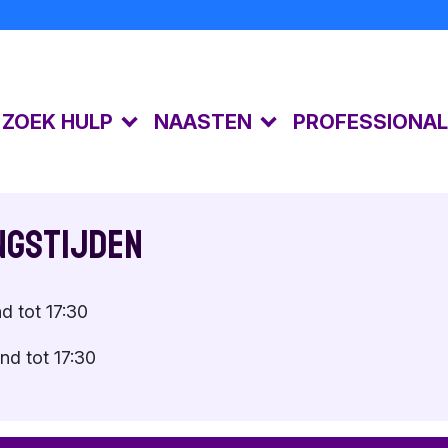
K ZOEK HULP
NAASTEN
PROFESSIONA
Kijkgedrag
Lotgenoten
Gespreksvoering
Kindermisbruik
De gevolgen
Risicosignalen
ngstijden
Toolkit
Emoties
Gespecialiseerde 
Naastenforum
Suïciderisico
d tot 17:30
Samen praten
Eigen emoties
nd tot 17:30
Toolkit
Toolkit