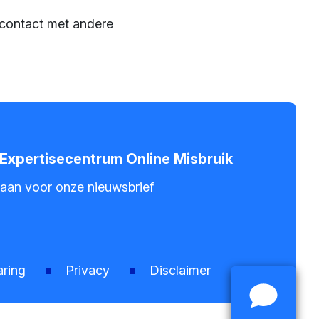
 contact met andere
- Expertisecentrum Online Misbruik
 aan voor onze nieuwsbrief
aring
Privacy
Disclaimer