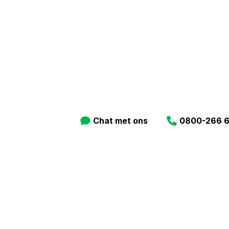
g
Kijk je naar seksuele beelden v
grens over te gaan bij een kind
gen?
Neem anoniem contact op.
Chat met ons
0800-266 6