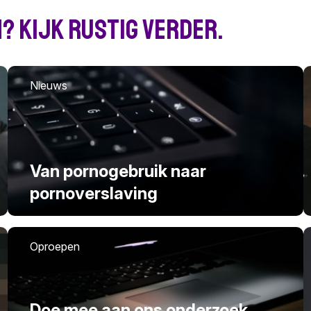
? Kijk rustig verder.
Nieuws
Van pornogebruik naar
pornoverslaving
Oproepen
Doe mee aan ons onderzoek