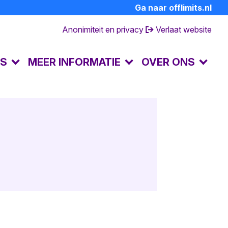
Ga naar offlimits.nl
Anonimiteit en privacy
Verlaat website
LS
MEER INFORMATIE
OVER ONS
FAQ's
Contact en openingstijden
Dagboek van een partner
Over de preventielijn
hulp
Ervaringsverhalen
Andere hulpverlening
Achtergrondinformatie
Huisregels
Terminologie
Doe mee