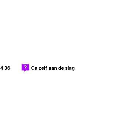
an minderjarigen? Ben je bang om een
? Of maak je je zorgen om iemand?
4 36
Ga zelf aan de slag