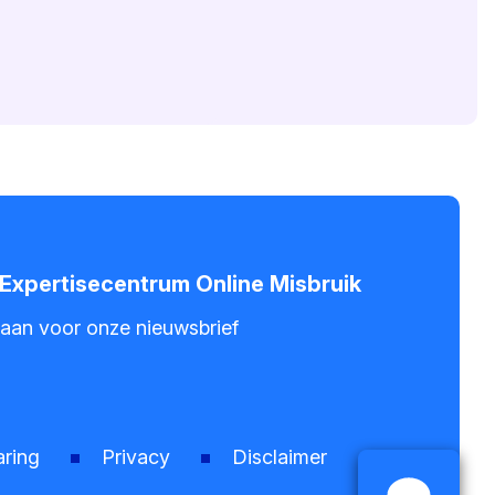
- Expertisecentrum Online Misbruik
 aan voor onze nieuwsbrief
aring
Privacy
Disclaimer