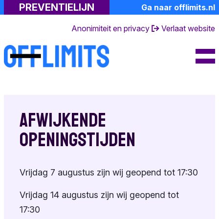
PREVENTIELIJN
Ga naar offlimits.nl
Professionals
Kindermisbruik
Lotgenoten
Anonimiteit en privacy
Verlaat website
Meer informatie
Toolkit
De gevolgen
Gespreksvoering
Over ons
Emoties
Risicosignalen
FAQ's
Naastenforum
Gespecialiseerde
Dagboek van een
Contact en
hulp
partner
openingstijden
Samen praten
Afwijkende
Suïciderisico
Ervaringsverhalen
Over de
Toolkit
openingstijden
preventielijn
Eigen emoties
Achtergrondinformati
Andere
Toolkit
Terminologie
Vrijdag 7 augustus zijn wij geopend tot 17:30
hulpverlening
Doe mee
Vrijdag 14 augustus zijn wij geopend tot
17:30
Huisregels