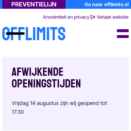
PREVENTIELIJN
Ga naar offlimits.nl
Professionals
Kindermisbruik
Lotgenoten
Anonimiteit en privacy
Verlaat website
Meer informatie
Toolkit
De gevolgen
Gespreksvoering
Over ons
Emoties
Risicosignalen
FAQ's
Naastenforum
Gespecialiseerde
Dagboek van een
Contact en
hulp
partner
openingstijden
Samen praten
Afwijkende
Suïciderisico
Ervaringsverhalen
Over de
Toolkit
openingstijden
preventielijn
Eigen emoties
Achtergrondinformati
Andere
Toolkit
Terminologie
Vrijdag 14 augustus zijn wij geopend tot
hulpverlening
17:30
Doe mee
Huisregels