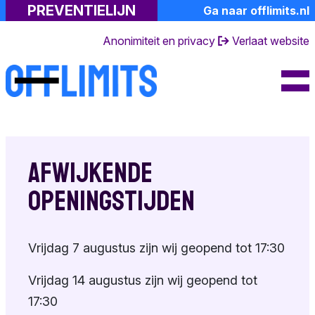
PREVENTIELIJN
Ga naar offlimits.nl
Professionals
Kindermisbruik
Lotgenoten
Anonimiteit en privacy
Verlaat website
Meer informatie
Toolkit
De gevolgen
Gespreksvoering
Over ons
Emoties
Risicosignalen
FAQ's
Naastenforum
Gespecialiseerde
Dagboek van een
Contact en
hulp
partner
openingstijden
Samen praten
Afwijkende
Suïciderisico
Ervaringsverhalen
Over de
Toolkit
openingstijden
preventielijn
Eigen emoties
Achtergrondinformati
Andere
Toolkit
Terminologie
Vrijdag 7 augustus zijn wij geopend tot 17:30
hulpverlening
Doe mee
Vrijdag 14 augustus zijn wij geopend tot
17:30
Huisregels