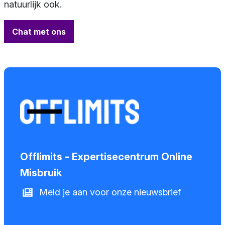
natuurlijk ook.
Chat met ons
Offlimits - Expertisecentrum Online
Misbruik
Meld je aan voor onze nieuwsbrief