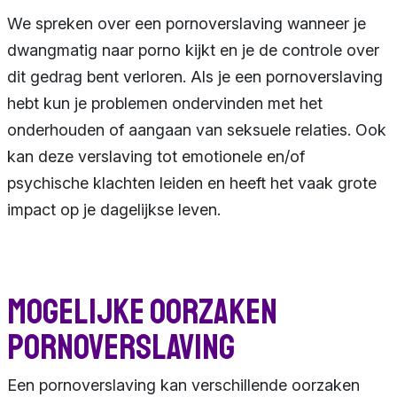
We spreken over een pornoverslaving wanneer je
dwangmatig naar porno kijkt en je de controle over
dit gedrag bent verloren. Als je een pornoverslaving
hebt kun je problemen ondervinden met het
onderhouden of aangaan van seksuele relaties. Ook
kan deze verslaving tot emotionele en/of
psychische klachten leiden en heeft het vaak grote
impact op je dagelijkse leven.
Mogelijke oorzaken
pornoverslaving
Een pornoverslaving kan verschillende oorzaken