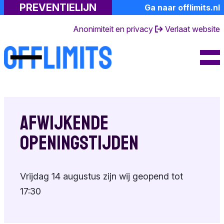
PREVENTIELIJN
Ga naar offlimits.nl
Professionals
Kindermisbruik
Lotgenoten
Anonimiteit en privacy
Verlaat website
Meer informatie
Toolkit
De gevolgen
Gespreksvoering
Over ons
Emoties
Risicosignalen
FAQ's
Naastenforum
Gespecialiseerde
Dagboek van een
Contact en
hulp
partner
openingstijden
Samen praten
Afwijkende
Suïciderisico
Ervaringsverhalen
Over de
Toolkit
openingstijden
preventielijn
Eigen emoties
Achtergrondinformati
Andere
Toolkit
Terminologie
Vrijdag 14 augustus zijn wij geopend tot
hulpverlening
17:30
Doe mee
Huisregels