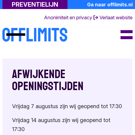
PREVENTIELIJN
Ga naar offlimits.nl
Professionals
Kindermisbruik
Lotgenoten
Anonimiteit en privacy
Verlaat website
Meer informatie
Toolkit
De gevolgen
Gespreksvoering
Over ons
Emoties
Risicosignalen
FAQ's
Naastenforum
Gespecialiseerde
Dagboek van een
Contact en
hulp
partner
openingstijden
Samen praten
Afwijkende
Suïciderisico
Ervaringsverhalen
Over de
Toolkit
openingstijden
preventielijn
Eigen emoties
Achtergrondinformati
Andere
Toolkit
Terminologie
Vrijdag 7 augustus zijn wij geopend tot 17:30
hulpverlening
Doe mee
Vrijdag 14 augustus zijn wij geopend tot
17:30
Huisregels