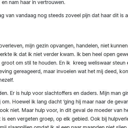
 en nam haar in vertrouwen.
ag van vandaag nog steeds zoveel pijn dat haar dit is 
verleven, mijn gezin opvangen, handelen, niet kunnen
merkte ik dat ik niet verder kwam. Ik ben heel open ge
 groot om stil te houden. En ik kreeg weliswaar steun e
ving gereageerd, maar invoelen wat het mij deed, kond
ezelf.
nden. Er is hulp voor slachtoffers en daders. Mijn man g
blij om. Hoewel ik lang dacht ‘ging hij maar naar de geva
 ook niet. Maar hulp voor, in dit geval de moeder van het
 is een vergeten groep, op elk gebied. Ook bij hulpverl
mij slaappillen omdat ik al een paar maanden niet sliep