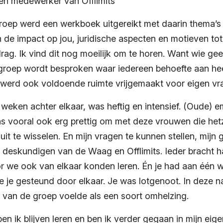
een medewerker van Offlimits
oep werd een werkboek uitgereikt met daarin thema’s d
n de impact op jou, juridische aspecten en motieven to
ag. Ik vind dit nog moeilijk om te horen. Want wie gee
groep wordt besproken waar iedereen behoefte aan heef
werd ook voldoende ruimte vrijgemaakt voor eigen vr
 weken achter elkaar, was heftig en intensief. (Oude) 
s vooral ook erg prettig om met deze vrouwen die h
 uit te wisselen. En mijn vragen te kunnen stellen, mijn
 deskundigen van de Waag en Offlimits. Ieder bracht h
 we ook van elkaar konden leren. Én je had aan één 
de je gesteund door elkaar. Je was lotgenoot. In deze
e van de groep voelde als een soort omhelzing.
n ik blijven leren en ben ik verder gegaan in mijn eige