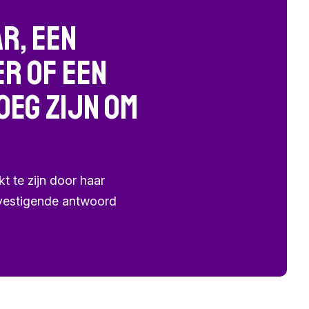
r, een
er of een
oeg zijn om
t te zijn door haar
bevestigende antwoord