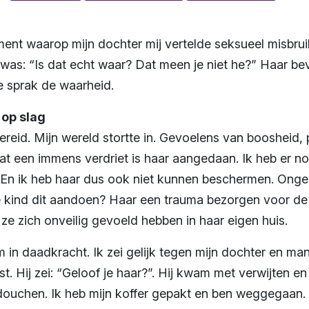
ent waarop mijn dochter mij vertelde seksueel misbruik
g was: “Is dat echt waar? Dat meen je niet he?” Haar 
Ze sprak de waarheid.
 op slag
bereid. Mijn wereld stortte in. Gevoelens van boosheid,
een immens verdriet is haar aangedaan. Ik heb er noo
En ik heb haar dus ook niet kunnen beschermen. Ongel
e kind dit aandoen? Haar een trauma bezorgen voor de 
 ze zich onveilig gevoeld hebben in haar eigen huis.
m in daadkracht. Ik zei gelijk tegen mijn dochter en ma
t. Hij zei: “Geloof je haar?”. Hij kwam met verwijten en g
ouchen. Ik heb mijn koffer gepakt en ben weggegaan. I