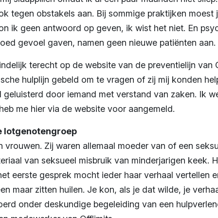
ok tegen obstakels aan. Bij sommige praktijken moest j
n ik geen antwoord op geven, ik wist het niet. En psy
goed gevoel gaven, namen geen nieuwe patiënten aan.
indelijk terecht op de website van de preventielijn van 
ische hulplijn gebeld om te vragen of zij mij konden hel
al geluisterd door iemand met verstand van zaken. Ik 
 heb me hier via de website voor aangemeld.
e lotgenotengroep
en vrouwen. Zij waren allemaal moeder van of een seksue
eriaal van seksueel misbruik van minderjarigen keek. H
et eerste gesprek mocht ieder haar verhaal vertellen en
en maar zitten huilen. Je kon, als je dat wilde, je ver
rd onder deskundige begeleiding van een hulpverlene