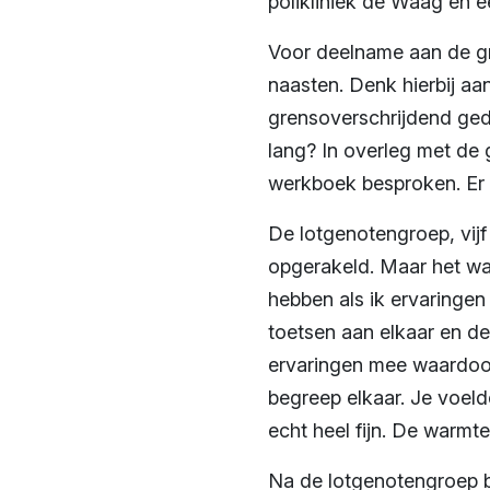
polikliniek de Waag en 
Voor deelname aan de gr
naasten. Denk hierbij aa
grensoverschrijdend gedr
lang? In overleg met de 
werkboek besproken. Er 
De lotgenotengroep, vijf
opgerakeld. Maar het wa
hebben als ik ervaringen
toetsen aan elkaar en de
ervaringen mee waardoor
begreep elkaar. Je voel
echt heel fijn. De warmt
Na de lotgenotengroep be