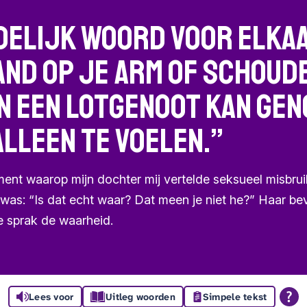
delijk woord voor elkaa
hand op je arm of schoud
n een lotgenoot kan gen
alleen te voelen.”
ent waarop mijn dochter mij vertelde seksueel misbruik
g was: “Is dat echt waar? Dat meen je niet he?” Haar 
Ze sprak de waarheid.
Lees voor
Uitleg woorden
Simpele tekst