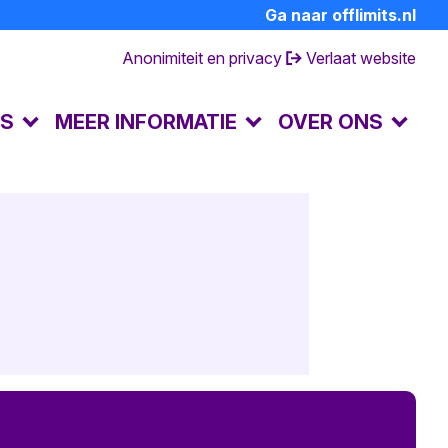
Ga naar offlimits.nl
Anonimiteit en privacy
Verlaat website
LS
MEER INFORMATIE
OVER ONS
FAQ's
Contact en openingstijden
Dagboek van een partner
Over de preventielijn
hulp
Ervaringsverhalen
Andere hulpverlening
Achtergrondinformatie
Huisregels
Terminologie
Doe mee