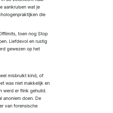
e aankruisen wat je
chologenpraktijken die
Offlimits, toen nog Stop
pen. Liefdevol en rustig
werd gewezen op het
el misbruikt kind, of
et was niet makkelijk en
 werd er flink gehuild.
haal anoniem doen. De
r van forensische