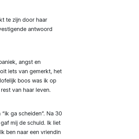
t te zijn door haar
bevestigende antwoord
 paniek, angst en
it iets van gemerkt, het
ofelijk boos was ik op
rest van haar leven.
n “ik ga scheiden”. Na 30
af mij de schuld. Ik liet
k ben naar een vriendin