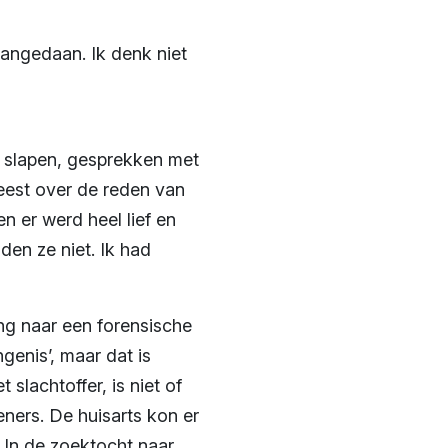
aangedaan. Ik denk niet
 slapen, gesprekken met
weest over de reden van
n er werd heel lief en
en ze niet. Ik had
ing naar een forensische
ngenis’, maar dat is
 slachtoffer, is niet of
eners. De huisarts kon er
. In de zoektocht naar