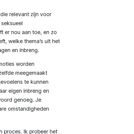
ie relevant zijn voor
t seksueel
ft er nou aan toe, en zo
t, welke thema’s uit het
agen en inbreng.
emoties worden
etzelfde meegemaakt
 gevoelens te kunnen
aar eigen inbreng en
woord genoeg. Je
 nare omstandigheden
n proces. Ik probeer het