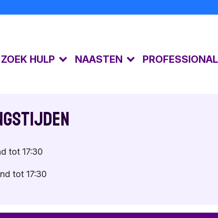
K ZOEK HULP
NAASTEN
PROFESSIONA
Kijkgedrag
Lotgenoten
Gespreksvoering
Kindermisbruik
De gevolgen
Risicosignalen
ngstijden
Toolkit
Emoties
Gespecialiseerde 
Naastenforum
Suïciderisico
d tot 17:30
Samen praten
Eigen emoties
nd tot 17:30
Toolkit
Toolkit