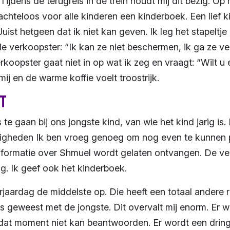
ijdens de terugreis in de trein houdt mij dit bezig. Op 
chteloos voor alle kinderen een kinderboek. Een lief 
Juist hetgeen dat ik niet kan geven. Ik leg het stapelt
 verkoopster: “Ik kan ze niet beschermen, ik ga ze ver
koopster gaat niet in op wat ik zeg en vraagt: “Wilt u 
ij en de warme koffie voelt troostrijk.
et
s te gaan bij ons jongste kind, van wie het kind jarig is.
gheden Ik ben vroeg genoeg om nog even te kunnen pr
informatie over Shmuel wordt gelaten ontvangen. De ve
g. Ik geef ook het kinderboek.
erjaardag de middelste op. Die heeft een totaal andere r
s geweest met de jongste. Dit overvalt mij enorm. Er 
 dat moment niet kan beantwoorden. Er wordt een dring