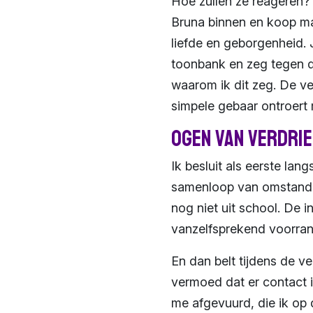
Hoe zullen ze reageren? T
Bruna binnen en koop ma
liefde en geborgenheid. 
toonbank en zeg tegen de
waarom ik dit zeg. De ver
simpele gebaar ontroert m
Ogen van verdri
Ik besluit als eerste lang
samenloop van omstandi
nog niet uit school. De 
vanzelfsprekend voorran
En dan belt tijdens de v
vermoed dat er contact i
me afgevuurd, die ik op