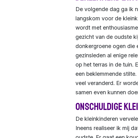
De volgende dag ga ik na
langskom voor de kleinki
wordt met enthousiasme d
gezicht van de oudste kij
donkergroene ogen die er
gezinsleden al enige rel
op het terras in de tuin.
een beklemmende stilte. Ik
veel veranderd. Er worde
samen even kunnen doen 
Onschuldige kle
De kleinkinderen vervele
Ineens realiseer ik mij d
oudste. Er gaat een koud