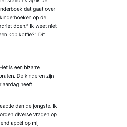
het station stap ik de
kinderboek dat gaat over
je kinderboeken op de
driet doen.” Ik weet niet
een kop koffie?” Dit
 Het is een bizarre
aten. De kinderen zijn
rjaardag heeft
eactie dan de jongste. Ik
worden diverse vragen op
end appèl op mij