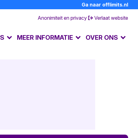
Ga naar offlimits.nl
Anonimiteit en privacy
Verlaat website
LS
MEER INFORMATIE
OVER ONS
FAQ's
Contact en openingstijden
Dagboek van een partner
Over de preventielijn
hulp
Ervaringsverhalen
Andere hulpverlening
Achtergrondinformatie
Huisregels
Terminologie
Doe mee