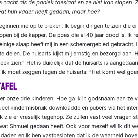
 nacht als de paniek toeslaat en ze niet kan slapen. 
wat hun vader heeft gedaan, maar hoe?
innen me op te breken. Ik begin dingen te zien die er n
open bij de kapper. De poes die al 40 jaar dood is. Ik re
inige slaap heeft mij in een schemergebied gebracht. Ik
e delen. De huisarts kijkt mij ernstig en bezorgd aan. H
 week zien.” Het is duidelijk dat de huisarts is aangedaan
f ik moet zeggen tegen de huisarts: “Het komt wel goe
tafel
er onze drie kinderen. Hoe ga ik in godsnaam aan ze v
eel kindermisbruik downloadde en pubers via het inter
 zie er vreselijk tegenop. Ze zullen vast veel vragen s
 wat Shmuel gedaan heeft. Ook voor mezelf wil ik dit we
daden en ik ben vastbesloten dat ik de waarheid boven 