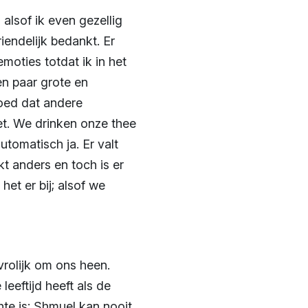
alsof ik even gezellig
iendelijk bedankt. Er
moties totdat ik in het
een paar grote en
moed dat andere
et. We drinken onze thee
utomatisch ja. Er valt
jkt anders en toch is er
et er bij; alsof we
vrolijk om ons heen.
leeftijd heeft als de
hte is: Shmuel kan nooit