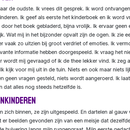
ar de oudste. Ik vrees dit gesprek. Ik word ontvangen 
nderen. Ik geef als eerste het kinderboek en ik word vr
oor het boek gebladerd, bijna vrolijk. Ik ervaar geen e
k. Wat mij in het bijzonder opvalt zijn de ogen. Ik zie 
 vaak zo uitzien bij groot verdriet of emoties. Ik ver
evante informatie hebben doorgespeeld. Ik vraag het ni
 Er wordt mij gevraagd of ik de thee lekker vind. Ik zeg a
 kijk voor mij uit in de tuin. Niets en ook maar niets li
n geen vragen gesteld, niets wordt aangeroerd. Ik laat h
dat alles nog steeds hetzelfde is.
inkinderen
n zich binnen, ze zijn uitgespeeld. En dartelen al gauw 
at er beelden gevonden zijn van een meisje dat dezelfde 
e huivering langs mijn ruggengraat. Mijn eerste gedac