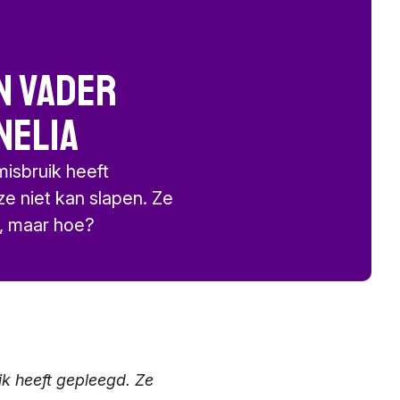
un vader
nelia
isbruik heeft
e niet kan slapen. Ze
n, maar hoe?
k heeft gepleegd. Ze