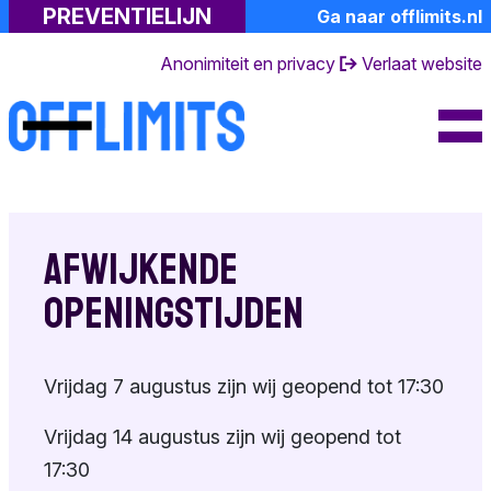
PREVENTIELIJN
Ga naar offlimits.nl
Professionals
Kindermisbruik
Lotgenoten
Anonimiteit en privacy
Verlaat website
Meer informatie
Toolkit
De gevolgen
Gespreksvoering
Over ons
Emoties
Risicosignalen
FAQ's
Naastenforum
Gespecialiseerde
Dagboek van een
Contact en
hulp
partner
openingstijden
Samen praten
Afwijkende
Suïciderisico
Ervaringsverhalen
Over de
Toolkit
openingstijden
preventielijn
Eigen emoties
Achtergrondinformati
Andere
Toolkit
Terminologie
Vrijdag 7 augustus zijn wij geopend tot 17:30
hulpverlening
Doe mee
Vrijdag 14 augustus zijn wij geopend tot
17:30
Huisregels